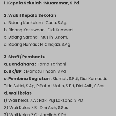
1. Kepala Sekolah : Muammar, S.Pd.
2. Wakil Kepala Sekolah
a. Bidang Kurikulum : Cucu, S.Ag.
b. Bidang Kesiswaan : Didi Kumaedi
c. Bidang Sarana : Muslih, S.Kom.
d. Bidang Humas : H. Chidjazi, S.Ag
3. Staff/ Pembantu
a. Bendahara :
Tarna Tarhani
b. BK/BP :
Mar’atu Thoah, S.Pd
c. Pembina Kegiatan :
Slamet, S.PdI, Didi Kumaedi,
Titin Sutini, S.Ag, Rif’at Al Matin, S.Pd, Dini Asih, S.Sos
d. Wali kelas
1) Wali Kelas 7.A : Rizki Puji Laksono, S.PD
2) Wali Kelas 7.B : Dini Asih, S.Sos
3) Wali Kelas 7.C : Jamilah, S.Pd