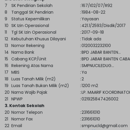
7
SK Pendirian Sekolah
:
167/I02/07/R92
8
Tanggal SK Pendirian
:
1984-08-22
9
Status Kepemilikan
:
Yayasan
10
SK Izin Operasional
:
421.1/2593/Disdik/2017
11
Tgl SK Izin Operasional
:
2017-09-18
12
Kebutuhan Khusus Dilayani
:
Tidak ada
13
Nomor Rekening
:
0120032232100
14
Nama Bank
:
BPD JABAR BANTEN…
15
Cabang KCP/Unit
:
BPD JABAR BANTEN CAB
16
Rekening Atas Nama
:
SMPNUCILEDUG…
17
MBS
:
Ya
18
Luas Tanah Milik (m2)
:
2
19
Luas Tanah Bukan Milik (m2)
:
1200 m2
20
Nama Wajib Pajak
:
LP. MAARIF KOORDINAT
21
NPWP
:
021925847426002
3. Kontak Sekolah
20
Nomor Telepon
:
231661010
21
Nomor Fax
:
231661010
22
Email
:
smpnucld@gmail.com