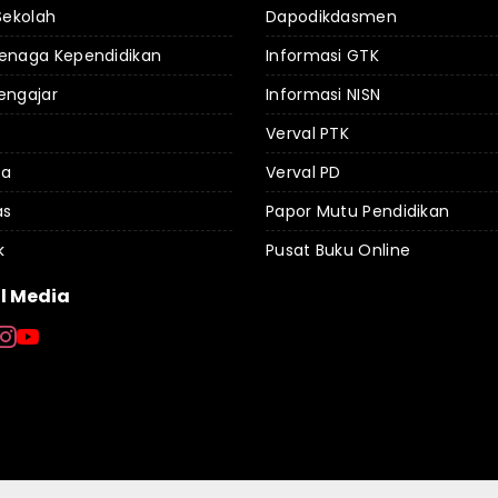
 Sekolah
Dapodikdasmen
Tenaga Kependidikan
Informasi GTK
engajar
Informasi NISN
Verval PTK
da
Verval PD
as
Papor Mutu Pendidikan
k
Pusat Buku Online
l Media