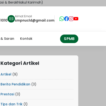
Berakhlakul Karimah)
Almat Email
1010
smpnucld@gmail.com
SPMB
 & Saran
Kontak
Kategori Artikel
Artikel
(9)
Berita Pendidikan
(3)
Prestasi
(3)
Tips dan Trik
(1)