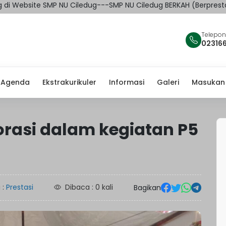
bsite SMP NU Ciledug---SMP NU Ciledug BERKAH (Berprestasi & 
Telepon
023166
Agenda
Ekstrakurikuler
Informasi
Galeri
Masukan
asi dalam kegiatan P5
 :
Prestasi
Dibaca : 0 kali
Bagikan