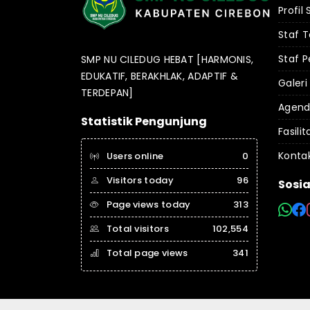
Profil
Staf 
Staf P
SMP NU CILEDUG HEBAT [HARMONIS,
EDUKATIF, BERAKHLAK, ADAPTIF &
Galeri
TERDEPAN]
Agen
Statistik Pengunjung
Fasilit
Konta
Users online
0
Visitors today
96
Sosia
Page views today
313
Total visitors
102,554
Total page views
341